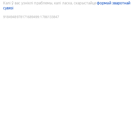
Калі ў вас узніклі праблемы, калі ласка, скарыстайце
формай зваротнай
сувязі
9184948978171689499
:
1786133847