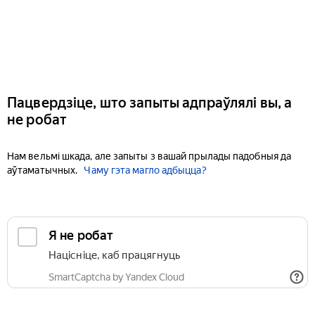
Пацвердзіце, што запыты адпраўлялі вы, а
не робат
Нам вельмі шкада, але запыты з вашай прылады падобныя да
аўтаматычных.
Чаму гэта магло адбыцца?
Я не робат
Націсніце, каб працягнуць
SmartCaptcha by Yandex Cloud