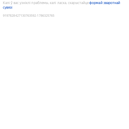
Калі ў вас узніклі праблемы, калі ласка, скарыстайце
формай зваротнай
сувязі
9197828427130763592
:
1786325765