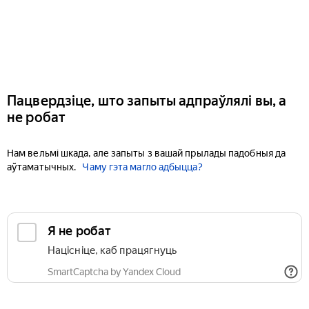
Пацвердзіце, што запыты адпраўлялі вы, а
не робат
Нам вельмі шкада, але запыты з вашай прылады падобныя да
аўтаматычных.
Чаму гэта магло адбыцца?
Я не робат
Націсніце, каб працягнуць
SmartCaptcha by Yandex Cloud