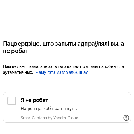
Пацвердзіце, што запыты адпраўлялі вы, а
не робат
Нам вельмі шкада, але запыты з вашай прылады падобныя да
аўтаматычных.
Чаму гэта магло адбыцца?
Я не робат
Націсніце, каб працягнуць
SmartCaptcha by Yandex Cloud