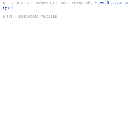
Калі ў вас узніклі праблемы, калі ласка, скарыстайце
формай зваротнай
сувязі
9189511142832909962
:
1786201828