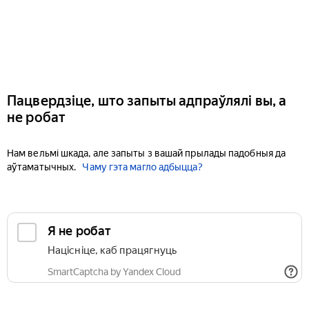
Пацвердзіце, што запыты адпраўлялі вы, а
не робат
Нам вельмі шкада, але запыты з вашай прылады падобныя да
аўтаматычных.
Чаму гэта магло адбыцца?
Я не робат
Націсніце, каб працягнуць
SmartCaptcha by Yandex Cloud