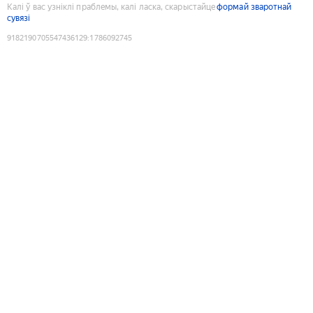
Калі ў вас узніклі праблемы, калі ласка, скарыстайце
формай зваротнай
сувязі
9182190705547436129
:
1786092745