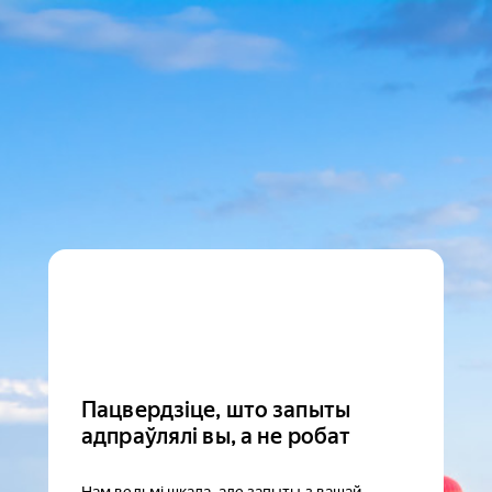
Пацвердзіце, што запыты
адпраўлялі вы, а не робат