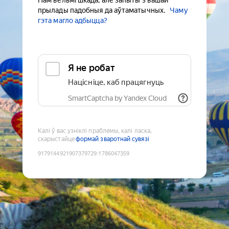
Нам вельмі шкада, але запыты з вашай
прылады падобныя да аўтаматычных.
Чаму
гэта магло адбыцца?
Я не робат
Націсніце, каб працягнуць
SmartCaptcha by Yandex Cloud
Калі ў вас узніклі праблемы, калі ласка,
скарыстайце
формай зваротнай сувязі
9179144921907379729
:
1786047359