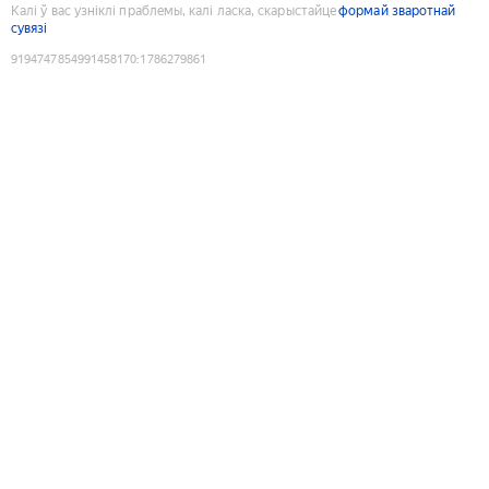
Калі ў вас узніклі праблемы, калі ласка, скарыстайце
формай зваротнай
сувязі
9194747854991458170
:
1786279861