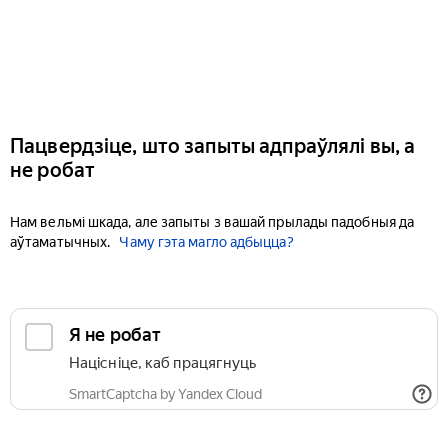
Пацвердзіце, што запыты адпраўлялі вы, а
не робат
Нам вельмі шкада, але запыты з вашай прылады падобныя да
аўтаматычных.
Чаму гэта магло адбыцца?
Я не робат
Націсніце, каб працягнуць
SmartCaptcha by Yandex Cloud