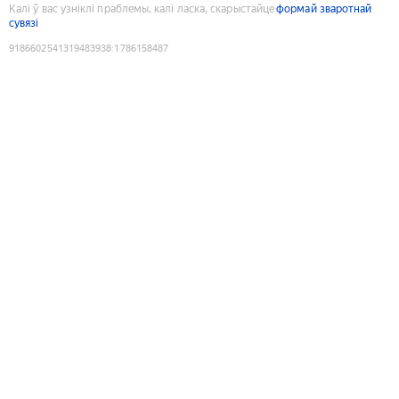
Калі ў вас узніклі праблемы, калі ласка, скарыстайце
формай зваротнай
сувязі
9186602541319483938
:
1786158487