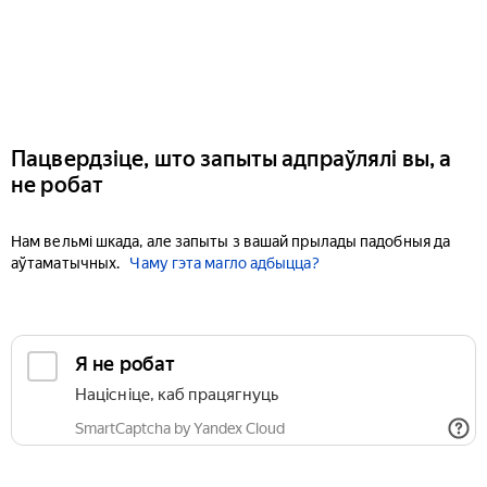
Пацвердзіце, што запыты адпраўлялі вы, а
не робат
Нам вельмі шкада, але запыты з вашай прылады падобныя да
аўтаматычных.
Чаму гэта магло адбыцца?
Я не робат
Націсніце, каб працягнуць
SmartCaptcha by Yandex Cloud