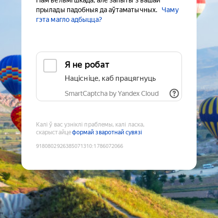
Нам вельмі шкада, але запыты з вашай
прылады падобныя да аўтаматычных.
Чаму
гэта магло адбыцца?
Я не робат
Націсніце, каб працягнуць
SmartCaptcha by Yandex Cloud
Калі ў вас узніклі праблемы, калі ласка,
скарыстайце
формай зваротнай сувязі
9180802926385071310
:
1786072066