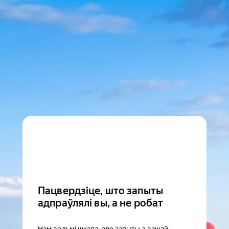
Пацвердзіце, што запыты
адпраўлялі вы, а не робат