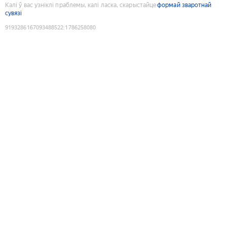
Калі ў вас узніклі праблемы, калі ласка, скарыстайце
формай зваротнай
сувязі
9193286167093488522
:
1786258080