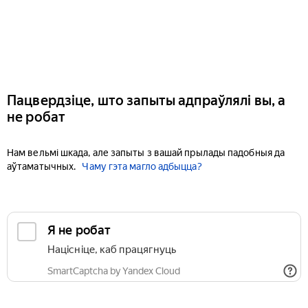
Пацвердзіце, што запыты адпраўлялі вы, а
не робат
Нам вельмі шкада, але запыты з вашай прылады падобныя да
аўтаматычных.
Чаму гэта магло адбыцца?
Я не робат
Націсніце, каб працягнуць
SmartCaptcha by Yandex Cloud