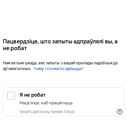
Пацвердзіце, што запыты адпраўлялі вы, а
не робат
Нам вельмі шкада, але запыты з вашай прылады падобныя да
аўтаматычных.
Чаму гэта магло адбыцца?
Я не робат
Націсніце, каб працягнуць
SmartCaptcha by Yandex Cloud