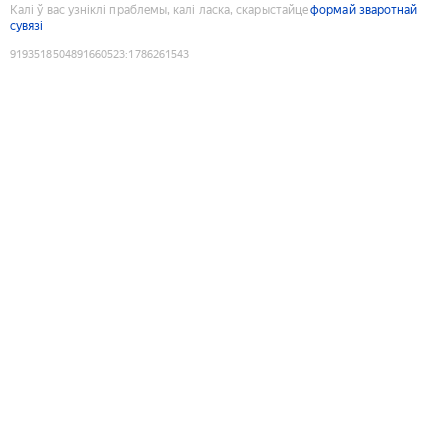
Калі ў вас узніклі праблемы, калі ласка, скарыстайце
формай зваротнай
сувязі
9193518504891660523
:
1786261543