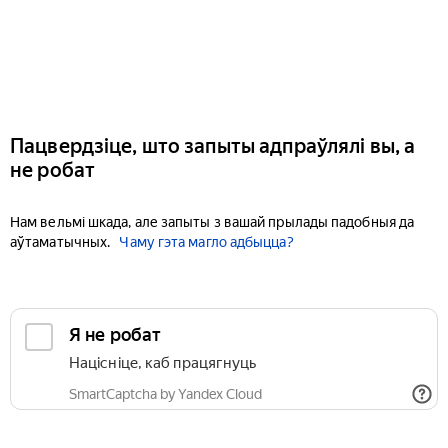
Пацвердзіце, што запыты адпраўлялі вы, а
не робат
Нам вельмі шкада, але запыты з вашай прылады падобныя да
аўтаматычных.
Чаму гэта магло адбыцца?
Я не робат
Націсніце, каб працягнуць
SmartCaptcha by Yandex Cloud