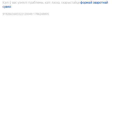
Калі ў вас узніклі праблемы, калі ласка, скарыстайце
формай зваротнай
сувязі
9192663683322120049
:
1786248805