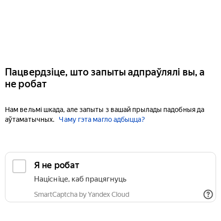
Пацвердзіце, што запыты адпраўлялі вы, а
не робат
Нам вельмі шкада, але запыты з вашай прылады падобныя да
аўтаматычных.
Чаму гэта магло адбыцца?
Я не робат
Націсніце, каб працягнуць
SmartCaptcha by Yandex Cloud