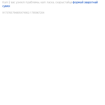
Калі ў вас узніклі праблемы, калі ласка, скарыстайце
формай зваротнай
сувязі
9173765794805474902
:
1785967204