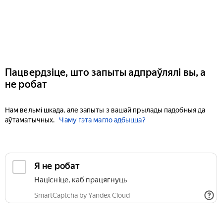
Пацвердзіце, што запыты адпраўлялі вы, а
не робат
Нам вельмі шкада, але запыты з вашай прылады падобныя да
аўтаматычных.
Чаму гэта магло адбыцца?
Я не робат
Націсніце, каб працягнуць
SmartCaptcha by Yandex Cloud