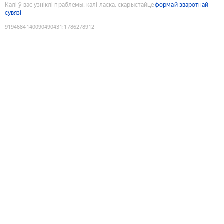
Калі ў вас узніклі праблемы, калі ласка, скарыстайце
формай зваротнай
сувязі
9194684140090490431
:
1786278912