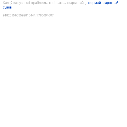
Калі ў вас узніклі праблемы, калі ласка, скарыстайце
формай зваротнай
сувязі
9182315683592815444
:
1786094607