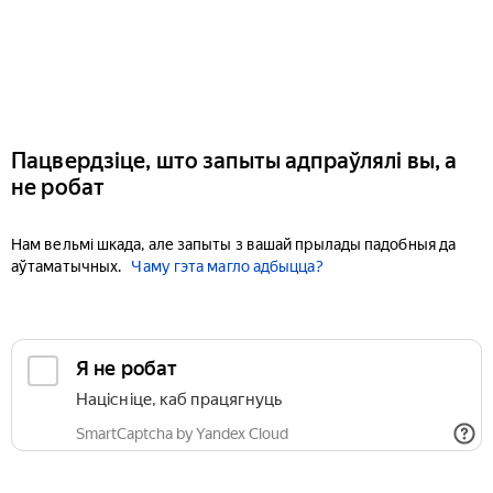
Пацвердзіце, што запыты адпраўлялі вы, а
не робат
Нам вельмі шкада, але запыты з вашай прылады падобныя да
аўтаматычных.
Чаму гэта магло адбыцца?
Я не робат
Націсніце, каб працягнуць
SmartCaptcha by Yandex Cloud