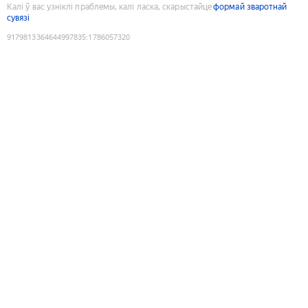
Калі ў вас узніклі праблемы, калі ласка, скарыстайце
формай зваротнай
сувязі
9179813364644997835
:
1786057320