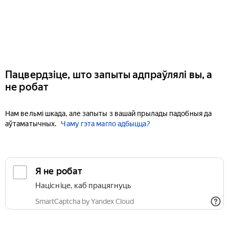
Пацвердзіце, што запыты адпраўлялі вы, а
не робат
Нам вельмі шкада, але запыты з вашай прылады падобныя да
аўтаматычных.
Чаму гэта магло адбыцца?
Я не робат
Націсніце, каб працягнуць
SmartCaptcha by Yandex Cloud