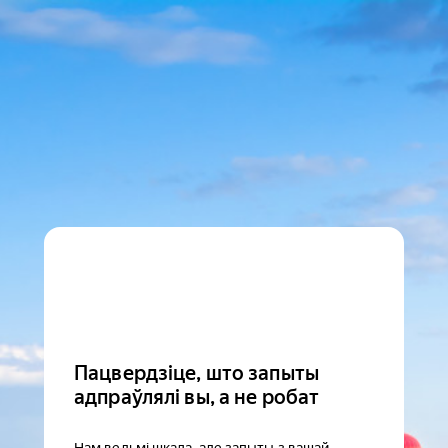
Пацвердзіце, што запыты
адпраўлялі вы, а не робат