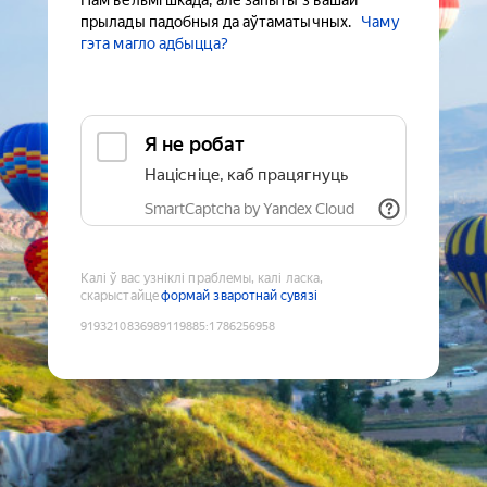
Нам вельмі шкада, але запыты з вашай
прылады падобныя да аўтаматычных.
Чаму
гэта магло адбыцца?
Я не робат
Націсніце, каб працягнуць
SmartCaptcha by Yandex Cloud
Калі ў вас узніклі праблемы, калі ласка,
скарыстайце
формай зваротнай сувязі
9193210836989119885
:
1786256958