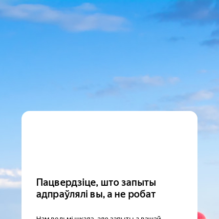
Пацвердзіце, што запыты
адпраўлялі вы, а не робат