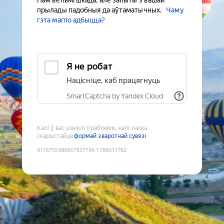
Нам вельмі шкада, але запыты з вашай
прылады падобныя да аўтаматычных.
Чаму
гэта магло адбыцца?
Я не робат
Націсніце, каб працягнуць
SmartCaptcha by Yandex Cloud
Калі ў вас узніклі праблемы, калі ласка,
скарыстайце
формай зваротнай сувязі
9176755986807837794
:
1786011762