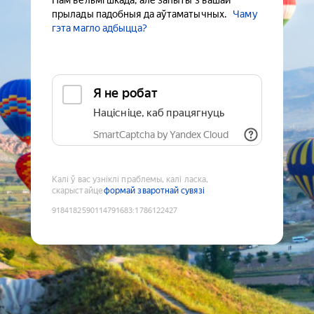
Нам вельмі шкада, але запыты з вашай
прылады падобныя да аўтаматычных.
Чаму
гэта магло адбыцца?
Я не робат
Націсніце, каб працягнуць
SmartCaptcha by Yandex Cloud
Калі ў вас узніклі праблемы, калі ласка,
скарыстайце
формай зваротнай сувязі
9184182590114791683
:
1786122427