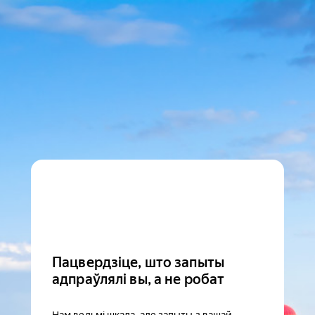
Пацвердзіце, што запыты
адпраўлялі вы, а не робат