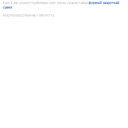
Калі ў вас узніклі праблемы, калі ласка, скарыстайце
формай зваротнай
сувязі
9182792556227604196
:
1786101713