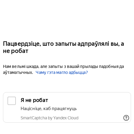
Пацвердзіце, што запыты адпраўлялі вы, а
не робат
Нам вельмі шкада, але запыты з вашай прылады падобныя да
аўтаматычных.
Чаму гэта магло адбыцца?
Я не робат
Націсніце, каб працягнуць
SmartCaptcha by Yandex Cloud