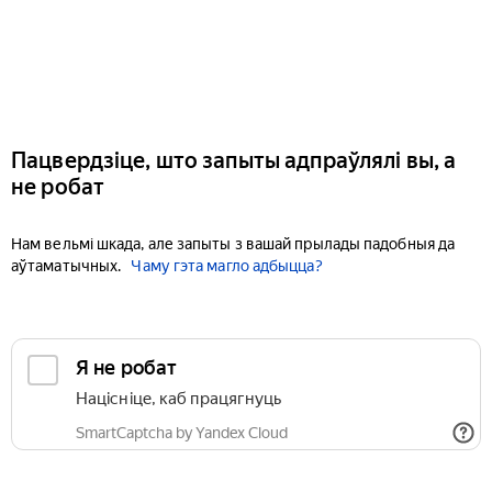
Пацвердзіце, што запыты адпраўлялі вы, а
не робат
Нам вельмі шкада, але запыты з вашай прылады падобныя да
аўтаматычных.
Чаму гэта магло адбыцца?
Я не робат
Націсніце, каб працягнуць
SmartCaptcha by Yandex Cloud