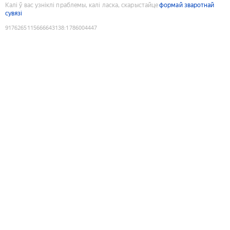
Калі ў вас узніклі праблемы, калі ласка, скарыстайце
формай зваротнай
сувязі
9176265115666643138
:
1786004447