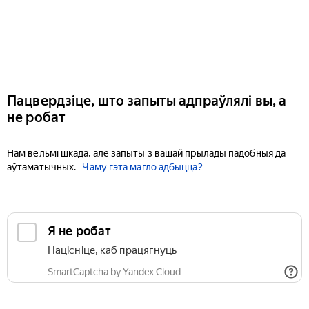
Пацвердзіце, што запыты адпраўлялі вы, а
не робат
Нам вельмі шкада, але запыты з вашай прылады падобныя да
аўтаматычных.
Чаму гэта магло адбыцца?
Я не робат
Націсніце, каб працягнуць
SmartCaptcha by Yandex Cloud