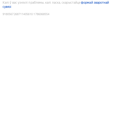
Калі ў вас узніклі праблемы, калі ласка, скарыстайце
формай зваротнай
сувязі
9180567268711405610
:
1786068554