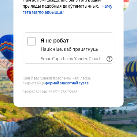
Нам вельмі шкада, але запыты з вашай
прылады падобныя да аўтаматычных.
Чаму
гэта магло адбыцца?
Я не робат
Націсніце, каб працягнуць
SmartCaptcha by Yandex Cloud
Калі ў вас узніклі праблемы, калі ласка,
скарыстайце
формай зваротнай сувязі
9194262894196187177
:
1786272635