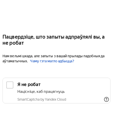
Пацвердзіце, што запыты адпраўлялі вы, а
не робат
Нам вельмі шкада, але запыты з вашай прылады падобныя да
аўтаматычных.
Чаму гэта магло адбыцца?
Я не робат
Націсніце, каб працягнуць
SmartCaptcha by Yandex Cloud