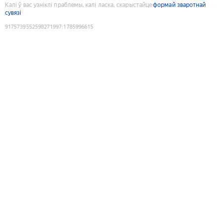
Калі ў вас узніклі праблемы, калі ласка, скарыстайце
формай зваротнай
сувязі
9175739552598271997
:
1785996615