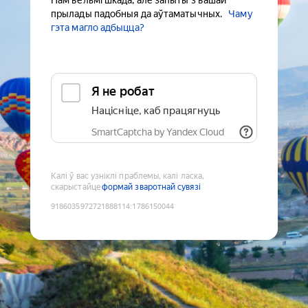
Нам вельмі шкада, але запыты з вашай
прылады падобныя да аўтаматычных.
Чаму
гэта магло адбыцца?
Я не робат
Націсніце, каб працягнуць
SmartCaptcha by Yandex Cloud
Калі ў вас узніклі праблемы, калі ласка,
скарыстайце
формай зваротнай сувязі
9186035972721888114
:
1786150044