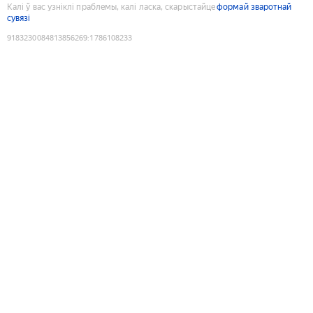
Калі ў вас узніклі праблемы, калі ласка, скарыстайце
формай зваротнай
сувязі
9183230084813856269
:
1786108233