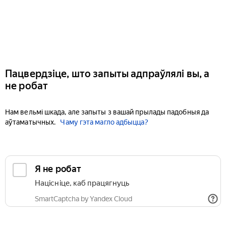
Пацвердзіце, што запыты адпраўлялі вы, а
не робат
Нам вельмі шкада, але запыты з вашай прылады падобныя да
аўтаматычных.
Чаму гэта магло адбыцца?
Я не робат
Націсніце, каб працягнуць
SmartCaptcha by Yandex Cloud