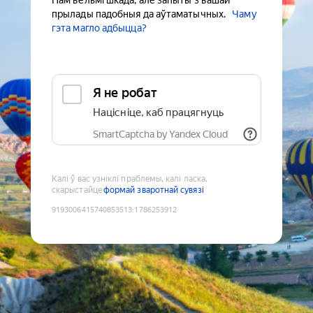
Нам вельмі шкада, але запыты з вашай
прылады падобныя да аўтаматычных.
Чаму
гэта магло адбыцца?
Я не робат
Націсніце, каб працягнуць
SmartCaptcha by Yandex Cloud
Калі ў вас узніклі праблемы, калі ласка,
скарыстайце
формай зваротнай сувязі
9193006415740853513
:
1786253912