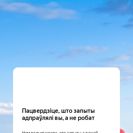
Пацвердзіце, што запыты
адпраўлялі вы, а не робат