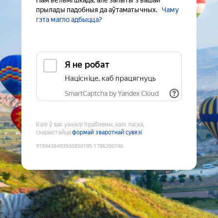
Нам вельмі шкада, але запыты з вашай
прылады падобныя да аўтаматычных.
Чаму
гэта магло адбыцца?
Я не робат
Націсніце, каб працягнуць
SmartCaptcha by Yandex Cloud
Калі ў вас узніклі праблемы, калі ласка,
скарыстайце
формай зваротнай сувязі
9189438493930850195
:
1786200746