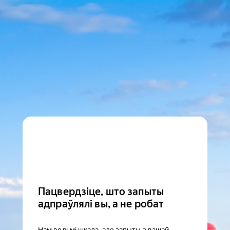
Пацвердзіце, што запыты
адпраўлялі вы, а не робат