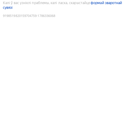
Калі ў вас узніклі праблемы, калі ласка, скарыстайце
формай зваротнай
сувязі
9198519820159704759
:
1786336068