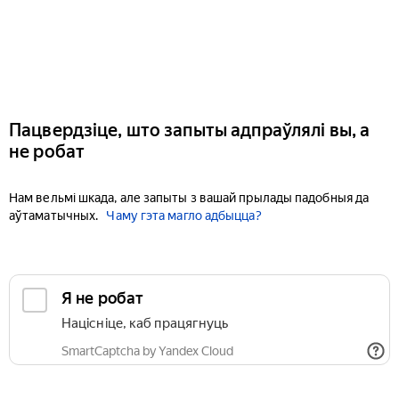
Пацвердзіце, што запыты адпраўлялі вы, а
не робат
Нам вельмі шкада, але запыты з вашай прылады падобныя да
аўтаматычных.
Чаму гэта магло адбыцца?
Я не робат
Націсніце, каб працягнуць
SmartCaptcha by Yandex Cloud