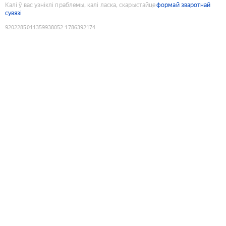
Калі ў вас узніклі праблемы, калі ласка, скарыстайце
формай зваротнай
сувязі
9202285011359938052
:
1786392174