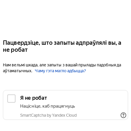
Пацвердзіце, што запыты адпраўлялі вы, а
не робат
Нам вельмі шкада, але запыты з вашай прылады падобныя да
аўтаматычных.
Чаму гэта магло адбыцца?
Я не робат
Націсніце, каб працягнуць
SmartCaptcha by Yandex Cloud