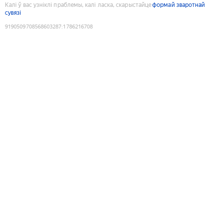
Калі ў вас узніклі праблемы, калі ласка, скарыстайце
формай зваротнай
сувязі
9190509708568603287
:
1786216708