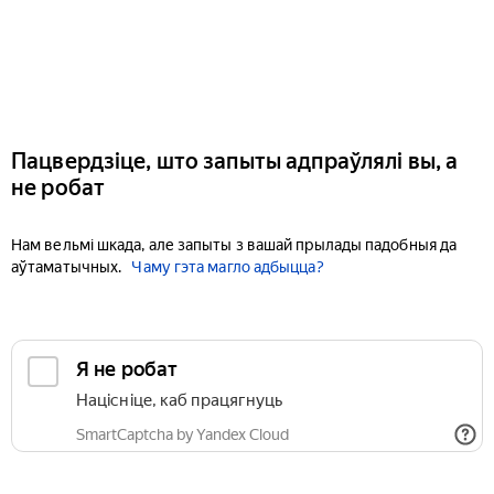
Пацвердзіце, што запыты адпраўлялі вы, а
не робат
Нам вельмі шкада, але запыты з вашай прылады падобныя да
аўтаматычных.
Чаму гэта магло адбыцца?
Я не робат
Націсніце, каб працягнуць
SmartCaptcha by Yandex Cloud