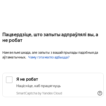
Пацвердзіце, што запыты адпраўлялі вы, а
не робат
Нам вельмі шкада, але запыты з вашай прылады падобныя да
аўтаматычных.
Чаму гэта магло адбыцца?
Я не робат
Націсніце, каб працягнуць
SmartCaptcha by Yandex Cloud