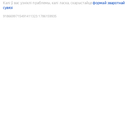
Калі ў вас узніклі праблемы, калі ласка, скарыстайце
формай зваротнай
сувязі
9186699715491411323
:
1786159935