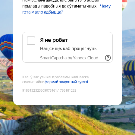
Нам вельмі шкада, але запыты з вашай
прылады падобныя да аўтаматычных.
Чаму
гэта магло адбыцца?
Я не робат
Націсніце, каб працягнуць
SmartCaptcha by Yandex Cloud
Калі ў вас узніклі праблемы, калі ласка,
скарыстайце
формай зваротнай сувязі
9188132323309078161
:
1786181282