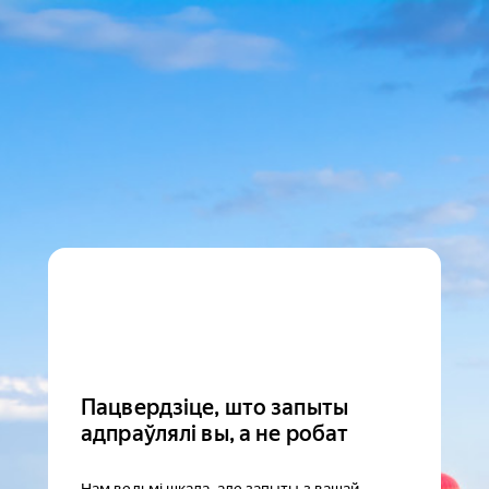
Пацвердзіце, што запыты
адпраўлялі вы, а не робат