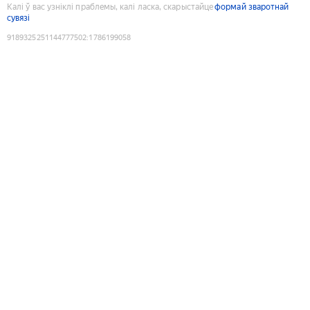
Калі ў вас узніклі праблемы, калі ласка, скарыстайце
формай зваротнай
сувязі
9189325251144777502
:
1786199058