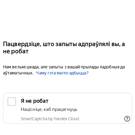
Пацвердзіце, што запыты адпраўлялі вы, а
не робат
Нам вельмі шкада, але запыты з вашай прылады падобныя да
аўтаматычных.
Чаму гэта магло адбыцца?
Я не робат
Націсніце, каб працягнуць
SmartCaptcha by Yandex Cloud