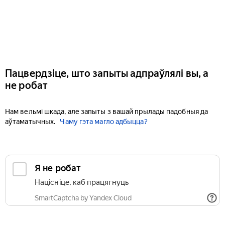
Пацвердзіце, што запыты адпраўлялі вы, а
не робат
Нам вельмі шкада, але запыты з вашай прылады падобныя да
аўтаматычных.
Чаму гэта магло адбыцца?
Я не робат
Націсніце, каб працягнуць
SmartCaptcha by Yandex Cloud