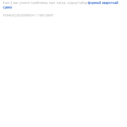
Калі ў вас узніклі праблемы, калі ласка, скарыстайце
формай зваротнай
сувязі
9184630235293995541
:
1786129097