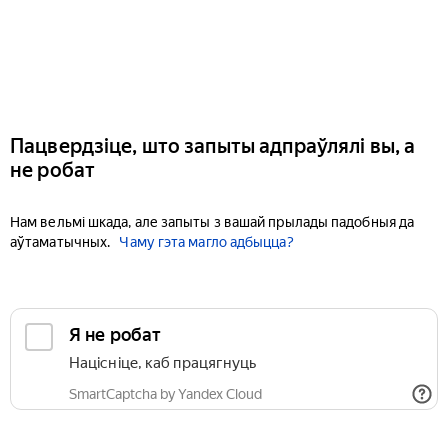
Пацвердзіце, што запыты адпраўлялі вы, а
не робат
Нам вельмі шкада, але запыты з вашай прылады падобныя да
аўтаматычных.
Чаму гэта магло адбыцца?
Я не робат
Націсніце, каб працягнуць
SmartCaptcha by Yandex Cloud