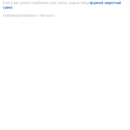
Калі ў вас узніклі праблемы, калі ласка, скарыстайце
формай зваротнай
сувязі
9185640505019406501
:
1786144151