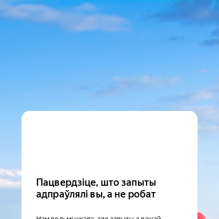
Пацвердзіце, што запыты
адпраўлялі вы, а не робат