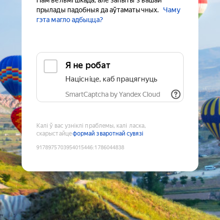
Нам вельмі шкада, але запыты з вашай
прылады падобныя да аўтаматычных.
Чаму
гэта магло адбыцца?
Я не робат
Націсніце, каб працягнуць
SmartCaptcha by Yandex Cloud
Калі ў вас узніклі праблемы, калі ласка,
скарыстайце
формай зваротнай сувязі
9178975703954015446
:
1786044838