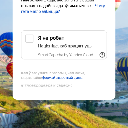
Нам вельмі шкада, але запыты з вашай
прылады падобныя да аўтаматычных.
Чаму
гэта магло адбыцца?
Я не робат
Націсніце, каб працягнуць
SmartCaptcha by Yandex Cloud
Калі ў вас узніклі праблемы, калі ласка,
скарыстайце
формай зваротнай сувязі
9177996632200584281
:
1786030249