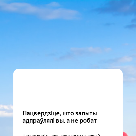
Пацвердзіце, што запыты
адпраўлялі вы, а не робат