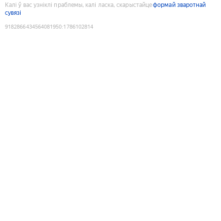
Калі ў вас узніклі праблемы, калі ласка, скарыстайце
формай зваротнай
сувязі
9182866434564081950
:
1786102814