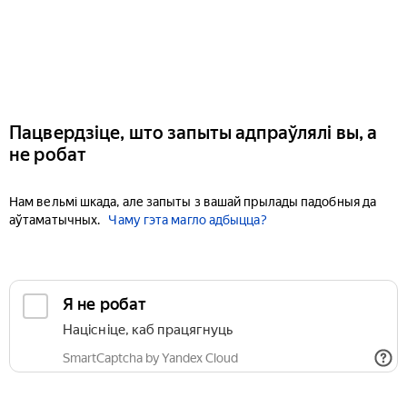
Пацвердзіце, што запыты адпраўлялі вы, а
не робат
Нам вельмі шкада, але запыты з вашай прылады падобныя да
аўтаматычных.
Чаму гэта магло адбыцца?
Я не робат
Націсніце, каб працягнуць
SmartCaptcha by Yandex Cloud