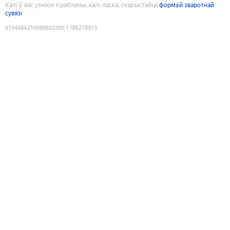
Калі ў вас узніклі праблемы, калі ласка, скарыстайце
формай зваротнай
сувязі
9194684210086832380
:
1786278913