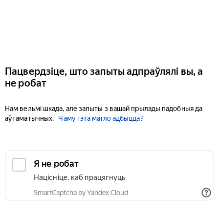
Пацвердзіце, што запыты адпраўлялі вы, а
не робат
Нам вельмі шкада, але запыты з вашай прылады падобныя да
аўтаматычных.
Чаму гэта магло адбыцца?
Я не робат
Націсніце, каб працягнуць
SmartCaptcha by Yandex Cloud