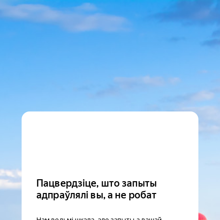
Пацвердзіце, што запыты
адпраўлялі вы, а не робат