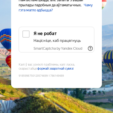
Нам вельмі шкада, але запыты з вашай
прылады падобныя да аўтаматычных.
Чаму
гэта магло адбыцца?
Я не робат
Націсніце, каб працягнуць
SmartCaptcha by Yandex Cloud
Калі ў вас узніклі праблемы, калі ласка,
скарыстайце
формай зваротнай сувязі
9185998750120574699
:
1786149489