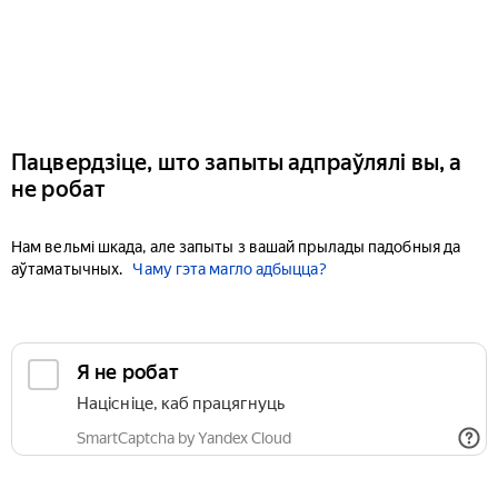
Пацвердзіце, што запыты адпраўлялі вы, а
не робат
Нам вельмі шкада, але запыты з вашай прылады падобныя да
аўтаматычных.
Чаму гэта магло адбыцца?
Я не робат
Націсніце, каб працягнуць
SmartCaptcha by Yandex Cloud