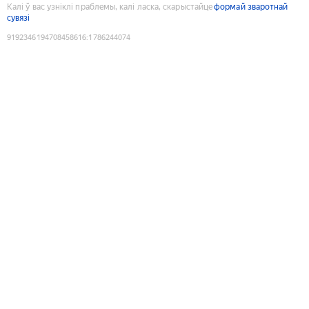
Калі ў вас узніклі праблемы, калі ласка, скарыстайце
формай зваротнай
сувязі
9192346194708458616
:
1786244074