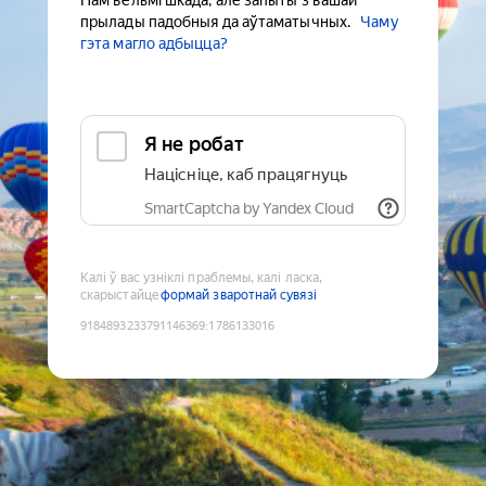
Нам вельмі шкада, але запыты з вашай
прылады падобныя да аўтаматычных.
Чаму
гэта магло адбыцца?
Я не робат
Націсніце, каб працягнуць
SmartCaptcha by Yandex Cloud
Калі ў вас узніклі праблемы, калі ласка,
скарыстайце
формай зваротнай сувязі
9184893233791146369
:
1786133016