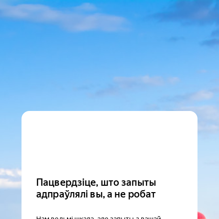
Пацвердзіце, што запыты
адпраўлялі вы, а не робат