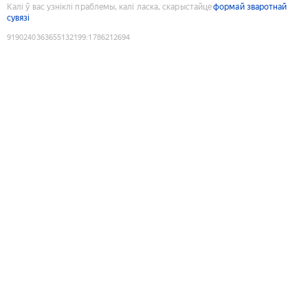
Калі ў вас узніклі праблемы, калі ласка, скарыстайце
формай зваротнай
сувязі
9190240363655132199
:
1786212694