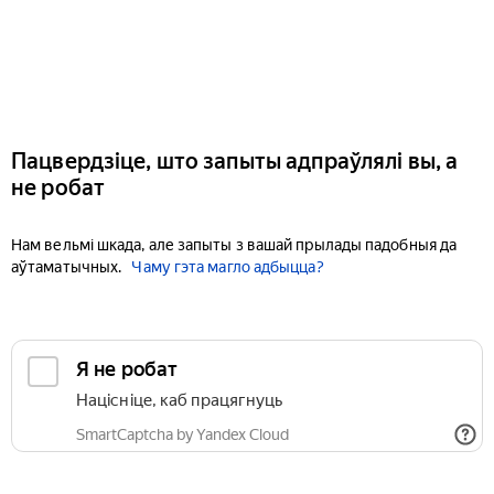
Пацвердзіце, што запыты адпраўлялі вы, а
не робат
Нам вельмі шкада, але запыты з вашай прылады падобныя да
аўтаматычных.
Чаму гэта магло адбыцца?
Я не робат
Націсніце, каб працягнуць
SmartCaptcha by Yandex Cloud