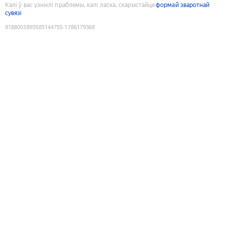
Калі ў вас узніклі праблемы, калі ласка, скарыстайце
формай зваротнай
сувязі
9188003893585144755
:
1786179368