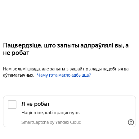
Пацвердзіце, што запыты адпраўлялі вы, а
не робат
Нам вельмі шкада, але запыты з вашай прылады падобныя да
аўтаматычных.
Чаму гэта магло адбыцца?
Я не робат
Націсніце, каб працягнуць
SmartCaptcha by Yandex Cloud