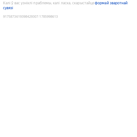
Калі ў вас узніклі праблемы, калі ласка, скарыстайце
формай зваротнай
сувязі
9175873619398429307
:
1785998613