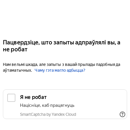
Пацвердзіце, што запыты адпраўлялі вы, а
не робат
Нам вельмі шкада, але запыты з вашай прылады падобныя да
аўтаматычных.
Чаму гэта магло адбыцца?
Я не робат
Націсніце, каб працягнуць
SmartCaptcha by Yandex Cloud