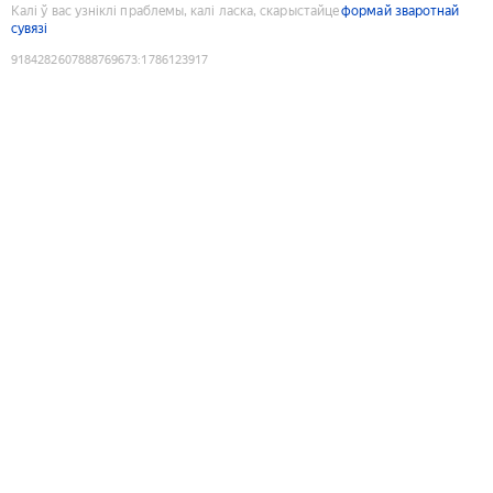
Калі ў вас узніклі праблемы, калі ласка, скарыстайце
формай зваротнай
сувязі
9184282607888769673
:
1786123917