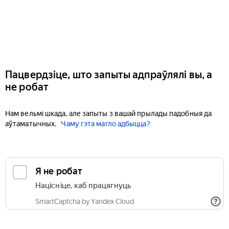
Пацвердзіце, што запыты адпраўлялі вы, а
не робат
Нам вельмі шкада, але запыты з вашай прылады падобныя да
аўтаматычных.
Чаму гэта магло адбыцца?
Я не робат
Націсніце, каб працягнуць
SmartCaptcha by Yandex Cloud