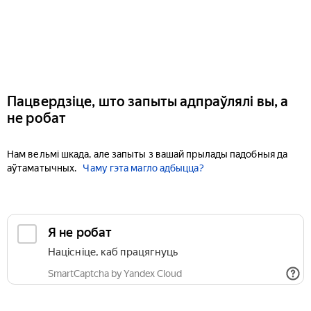
Пацвердзіце, што запыты адпраўлялі вы, а
не робат
Нам вельмі шкада, але запыты з вашай прылады падобныя да
аўтаматычных.
Чаму гэта магло адбыцца?
Я не робат
Націсніце, каб працягнуць
SmartCaptcha by Yandex Cloud