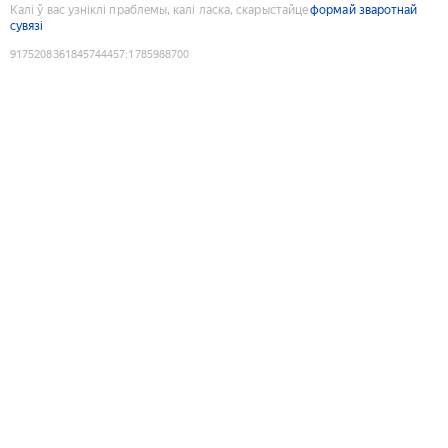
Калі ў вас узніклі праблемы, калі ласка, скарыстайце
формай зваротнай
сувязі
9175208361845744457
:
1785988700