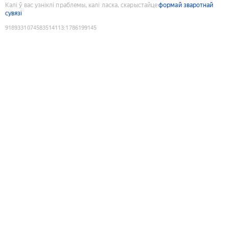
Калі ў вас узніклі праблемы, калі ласка, скарыстайце
формай зваротнай
сувязі
9189331074583514113
:
1786199145