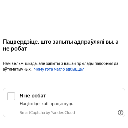
Пацвердзіце, што запыты адпраўлялі вы, а
не робат
Нам вельмі шкада, але запыты з вашай прылады падобныя да
аўтаматычных.
Чаму гэта магло адбыцца?
Я не робат
Націсніце, каб працягнуць
SmartCaptcha by Yandex Cloud