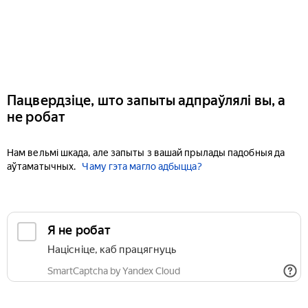
Пацвердзіце, што запыты адпраўлялі вы, а
не робат
Нам вельмі шкада, але запыты з вашай прылады падобныя да
аўтаматычных.
Чаму гэта магло адбыцца?
Я не робат
Націсніце, каб працягнуць
SmartCaptcha by Yandex Cloud