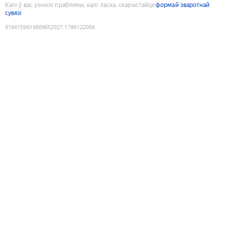
Калі ў вас узніклі праблемы, калі ласка, скарыстайце
формай зваротнай
сувязі
9184159619889652927
:
1786122084