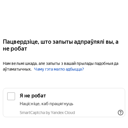
Пацвердзіце, што запыты адпраўлялі вы, а
не робат
Нам вельмі шкада, але запыты з вашай прылады падобныя да
аўтаматычных.
Чаму гэта магло адбыцца?
Я не робат
Націсніце, каб працягнуць
SmartCaptcha by Yandex Cloud