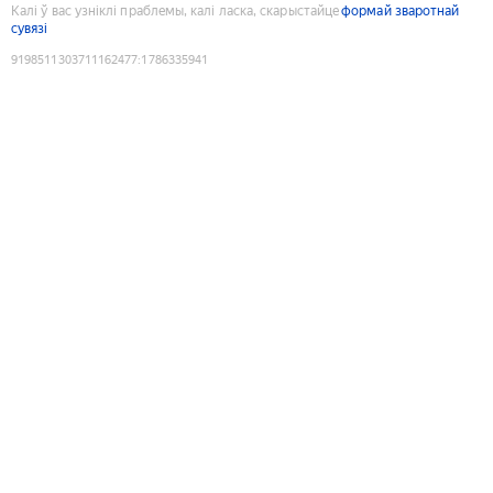
Калі ў вас узніклі праблемы, калі ласка, скарыстайце
формай зваротнай
сувязі
9198511303711162477
:
1786335941